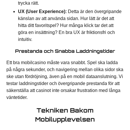
trycka rätt.
UX (User Experience):
Detta är den övergripande
känslan av att använda sidan. Hur lätt är det att
hitta ditt favoritspel? Hur många klick tar det att
göra en insättning? En bra UX är friktionsfri och
intuitiv.
Prestanda och Snabba Laddningstider
Ett bra mobilcasino måste vara snabbt. Spel ska ladda
på några sekunder, och navigering mellan olika sidor ska
ske utan fördröjning, även på en mobil dataanslutning. Vi
testar laddningstider och övergripande prestanda för att
säkerställa att casinot inte orsakar frustration med långa
väntetider.
Tekniken Bakom
Mobilupplevelsen