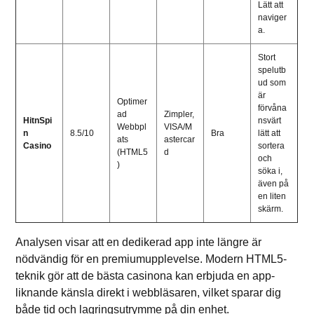
Lätt att
naviger
a.
Stort
spelutb
ud som
är
Optimer
förvåna
ad
Zimpler,
HitnSpi
nsvärt
Webbpl
VISA/M
n
8.5/10
Bra
lätt att
ats
astercar
Casino
sortera
(HTML5
d
och
)
söka i,
även på
en liten
skärm.
Analysen visar att en dedikerad app inte längre är
nödvändig för en premiumupplevelse. Modern HTML5-
teknik gör att de bästa casinona kan erbjuda en app-
liknande känsla direkt i webbläsaren, vilket sparar dig
både tid och lagringsutrymme på din enhet.