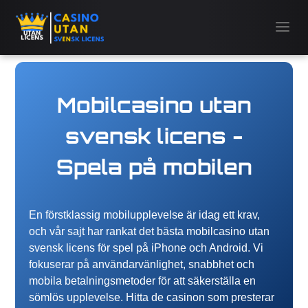
Mobilcasino utan
Casino utan Svensk Licens
Lista över alla casino utan svensk licens
svensk licens -
Bästa casino utan svensk licens
Spela på mobilen
Nya casino utan svensk licens
Casino utan svensk licens med BankID
En förstklassig mobilupplevelse är idag ett krav,
Trustly casino utan svensk licens
och vår sajt har rankat det bästa mobilcasino utan
svensk licens för spel på iPhone och Android. Vi
Swish casino utan svensk licens
fokuserar på användarvänlighet, snabbhet och
Zimpler casino utan svensk licens
mobila betalningsmetoder för att säkerställa en
sömlös upplevelse. Hitta de casinon som presterar
MGA casino utan svensk licens