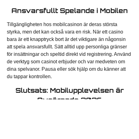
Ansvarsfullt Spelande i Mobilen
Tillgängligheten hos mobilcasinon är deras största
styrka, men det kan också vara en risk. När ett casino
bara är ett knapptryck bort är det viktigare än någonsin
att spela ansvarsfullt. Sätt alltid upp personliga gränser
för insättningar och speltid direkt vid registrering. Använd
de verktyg som casinot erbjuder och var medveten om
dina spelvanor. Pausa eller sök hjälp om du känner att
du tappar kontrollen.
Slutsats: Mobilupplevelsen är
Avgörande 2026
För den moderna spelaren är ett högpresterande
mobilcasino utan svensk licens
en självklarhet.
Marknaden har mognat, och de bästa aktörerna som
Djack
och
Nitrowin
erbjuder en tekniskt avancerad och