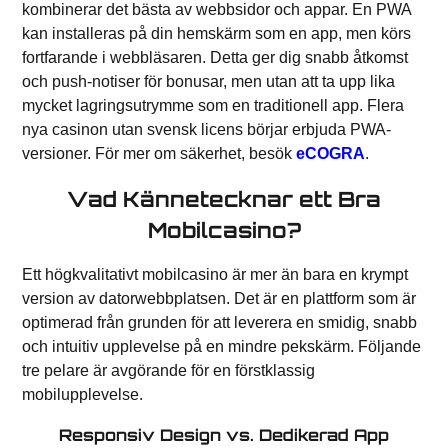
kombinerar det bästa av webbsidor och appar. En PWA
kan installeras på din hemskärm som en app, men körs
fortfarande i webbläsaren. Detta ger dig snabb åtkomst
och push-notiser för bonusar, men utan att ta upp lika
mycket lagringsutrymme som en traditionell app. Flera
nya casinon utan svensk licens börjar erbjuda PWA-
versioner. För mer om säkerhet, besök
eCOGRA
.
Vad Kännetecknar ett Bra
Mobilcasino?
Ett högkvalitativt mobilcasino är mer än bara en krympt
version av datorwebbplatsen. Det är en plattform som är
optimerad från grunden för att leverera en smidig, snabb
och intuitiv upplevelse på en mindre pekskärm. Följande
tre pelare är avgörande för en förstklassig
mobilupplevelse.
Responsiv Design vs. Dedikerad App