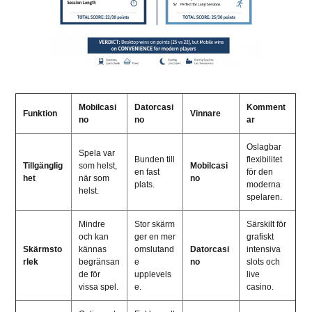
Mobilcasi
Datorcasi
Komment
Funktion
Vinnare
no
no
ar
Oslagbar
Spela var
Bunden till
flexibilitet
Tillgänglig
som helst,
Mobilcasi
en fast
för den
het
när som
no
plats.
moderna
helst.
spelaren.
Mindre
Stor skärm
Särskilt för
och kan
ger en mer
grafiskt
Skärmsto
kännas
omslutand
Datorcasi
intensiva
rlek
begränsan
e
no
slots och
de för
upplevels
live
vissa spel.
e.
casino.