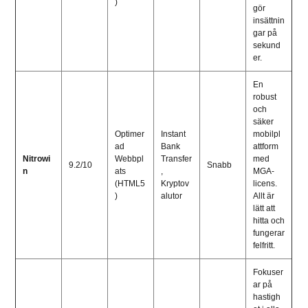
)
gör
insättnin
gar på
sekund
er.
En
robust
och
säker
Optimer
Instant
mobilpl
ad
Bank
attform
Nitrowi
Webbpl
Transfer
med
9.2/10
Snabb
n
ats
,
MGA-
(HTML5
Kryptov
licens.
)
alutor
Allt är
lätt att
hitta och
fungerar
felfritt.
Fokuser
ar på
hastigh