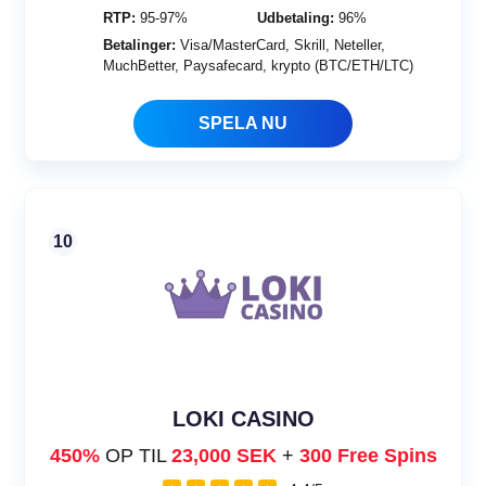
RTP:
95-97%
Udbetaling:
96%
Betalinger:
Visa/MasterCard, Skrill, Neteller,
MuchBetter, Paysafecard, krypto (BTC/ETH/LTC)
SPELA NU
10
LOKI CASINO
450%
OP TIL
23,000 SEK
+
300 Free Spins