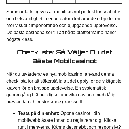
Sammanfattningsvis är mobilcasinot perfekt för snabbhet
och bekvämlighet, medan datorn fortfarande erbjuder en
mer visuellt imponerande och djupgående upplevelse.
De bästa casinona ser till att båda plattformarna håller
högsta klass.
Checklista: Så Väljer Du det
Bästa Mobilcasinot
När du utvärderar ett nytt mobilcasino, använd denna
checklista för att säkerställa att det uppfyller de viktigaste
kraven för en bra spelupplevelse. En systematisk
genomgång hjälper dig att undvika casinon med dålig
prestanda och frustrerande gränssnitt.
Testa på din enhet:
Öppna casinot i din
mobilwebbläsare innan du registrerar dig. Klicka
runt i menyerna. Känns det snabbt och responsivt?