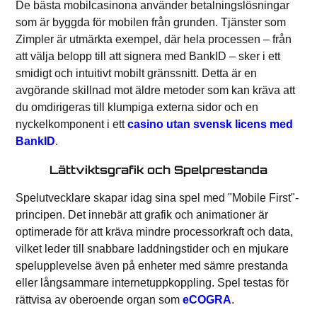
De bästa mobilcasinona använder betalningslösningar
som är byggda för mobilen från grunden. Tjänster som
Zimpler är utmärkta exempel, där hela processen – från
att välja belopp till att signera med BankID – sker i ett
smidigt och intuitivt mobilt gränssnitt. Detta är en
avgörande skillnad mot äldre metoder som kan kräva att
du omdirigeras till klumpiga externa sidor och en
nyckelkomponent i ett
casino utan svensk licens med
BankID
.
Lättviktsgrafik och Spelprestanda
Spelutvecklare skapar idag sina spel med "Mobile First"-
principen. Det innebär att grafik och animationer är
optimerade för att kräva mindre processorkraft och data,
vilket leder till snabbare laddningstider och en mjukare
spelupplevelse även på enheter med sämre prestanda
eller långsammare internetuppkoppling. Spel testas för
rättvisa av oberoende organ som
eCOGRA
.