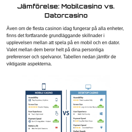
Jämförelse: Mobilcasino vs.
Datorcasino
Även om de flesta casinon idag fungerar på alla enheter,
finns det fortfarande grundläggande skillnader i
upplevelsen mellan att spela på en mobil och en dator.
Valet mellan dem beror helt på dina personliga
preferenser och spelvanor. Tabellen nedan jämför de
viktigaste aspekterna.