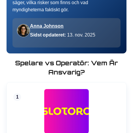
säger, vilka risker som finns och vad
Casino utan svensk licens och skatt
myndigheterna faktiskt gör.
Casino utan svensk licens med snabba uttag
Anna Johnson
Casino utan svensk licens Flashback
Sidst opdateret:
13. nov. 2025
Är det lagligt att spela på casino utan svensk licens
Casino utan Spelpaus
Mobilcasino utan svensk licens
Spelare vs Operatör: Vem Är
Ansvarig?
1