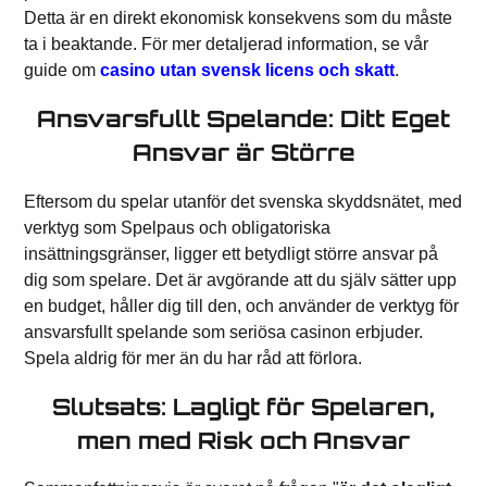
Detta är en direkt ekonomisk konsekvens som du måste
ta i beaktande. För mer detaljerad information, se vår
guide om
casino utan svensk licens och skatt
.
Ansvarsfullt Spelande: Ditt Eget
Ansvar är Större
Eftersom du spelar utanför det svenska skyddsnätet, med
verktyg som Spelpaus och obligatoriska
insättningsgränser, ligger ett betydligt större ansvar på
dig som spelare. Det är avgörande att du själv sätter upp
en budget, håller dig till den, och använder de verktyg för
ansvarsfullt spelande som seriösa casinon erbjuder.
Spela aldrig för mer än du har råd att förlora.
Slutsats: Lagligt för Spelaren,
men med Risk och Ansvar