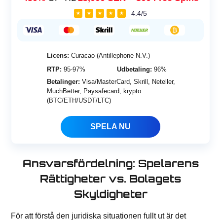
4.4/5
★
★
★
★
★
Licens:
Curacao (Antillephone N.V.)
RTP:
95-97%
Udbetaling:
96%
Betalinger:
Visa/MasterCard, Skrill, Neteller,
MuchBetter, Paysafecard, krypto
(BTC/ETH/USDT/LTC)
SPELA NU
Ansvarsfördelning: Spelarens
Rättigheter vs. Bolagets
Skyldigheter
För att förstå den juridiska situationen fullt ut är det