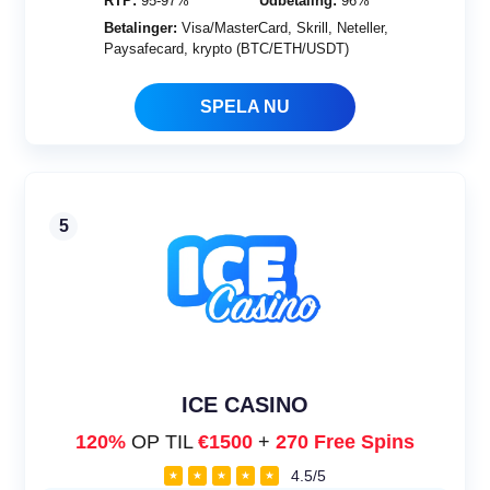
RTP:
95-97%
Udbetaling:
96%
Betalinger:
Visa/MasterCard, Skrill, Neteller,
Paysafecard, krypto (BTC/ETH/USDT)
SPELA NU
5
ICE CASINO
120%
OP TIL
€1500
+
270 Free Spins
4.5/5
★
★
★
★
★