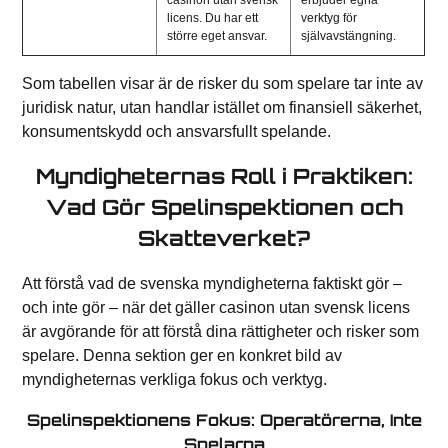
casinon utan svensk
erbjuder egna
licens. Du har ett
verktyg för
större eget ansvar.
självavstängning.
Som tabellen visar är de risker du som spelare tar inte av
juridisk natur, utan handlar istället om finansiell säkerhet,
konsumentskydd och ansvarsfullt spelande.
Myndigheternas Roll i Praktiken:
Vad Gör Spelinspektionen och
Skatteverket?
Att förstå vad de svenska myndigheterna faktiskt gör –
och inte gör – när det gäller casinon utan svensk licens
är avgörande för att förstå dina rättigheter och risker som
spelare. Denna sektion ger en konkret bild av
myndigheternas verkliga fokus och verktyg.
Spelinspektionens Fokus: Operatörerna, Inte
Spelarna