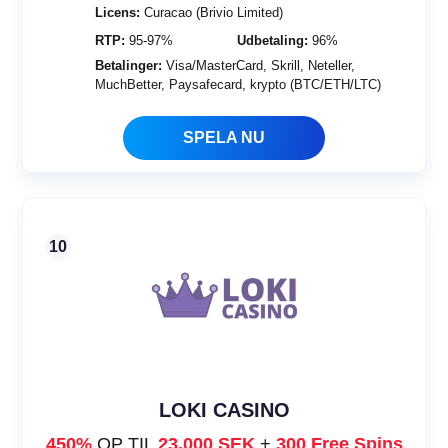
Licens:
Curacao (Brivio Limited)
RTP:
95-97%
Udbetaling:
96%
Betalinger:
Visa/MasterCard, Skrill, Neteller,
MuchBetter, Paysafecard, krypto (BTC/ETH/LTC)
SPELA NU
10
LOKI CASINO
450%
OP TIL
23,000 SEK
+
300 Free Spins