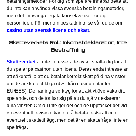
betalningsmetoder. För dig som spelare innebär detta att
du inte kan använda vissa svenska betalningsmetoder,
men det finns inga legala konsekvenser för dig
personligen. För mer om beskattning, se vår guide om
casino utan svensk licens och skatt
.
Skatteverkets Roll: Inkomstdeklaration, Inte
Bestraffning
Skatteverket
är inte intresserade av att straffa dig för att
du spelar på casinon utan licens. Deras enda intresse är
att säkerställa att du betalar korrekt skatt på dina vinster
om de är skattepliktiga (dvs. från casinon utanför
EU/EES). De har inga verktyg för att aktivt övervaka ditt
spelande, och de förlitar sig på att du själv deklarerar
dina vinster. Om du inte gör det och de upptäcker det vid
en eventuell revision, kan du få betala restskatt och
eventuellt skattetillägg, men det är en skattefråga, inte en
spelfråga.