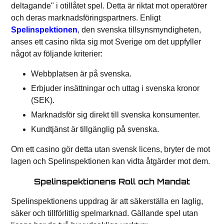
deltagande" i otillåtet spel. Detta är riktat mot operatörer
och deras marknadsföringspartners. Enligt
Spelinspektionen
, den svenska tillsynsmyndigheten,
anses ett casino rikta sig mot Sverige om det uppfyller
något av följande kriterier:
Webbplatsen är på svenska.
Erbjuder insättningar och uttag i svenska kronor
(SEK).
Marknadsför sig direkt till svenska konsumenter.
Kundtjänst är tillgänglig på svenska.
Om ett casino gör detta utan svensk licens, bryter de mot
lagen och Spelinspektionen kan vidta åtgärder mot dem.
Spelinspektionens Roll och Mandat
Spelinspektionens uppdrag är att säkerställa en laglig,
säker och tillförlitlig spelmarknad. Gällande spel utan